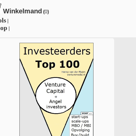
Winkelmand
(
0
)
ols
|
hop
|