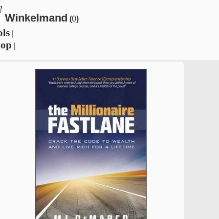
Winkelmand
(
0
)
ols
|
hop
|