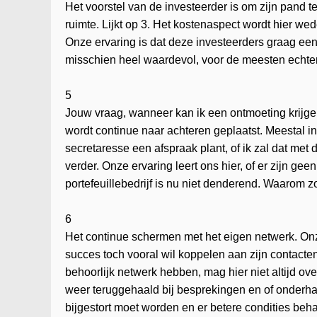
Het voorstel van de investeerder is om zijn pand t
ruimte. Lijkt op 3. Het kostenaspect wordt hier w
Onze ervaring is dat deze investeerders graag een
misschien heel waardevol, voor de meesten echter
5
Jouw vraag, wanneer kan ik een ontmoeting krijgen
wordt continue naar achteren geplaatst. Meestal in 
secretaresse een afspraak plant, of ik zal dat me
verder. Onze ervaring leert ons hier, of er zijn gee
portefeuillebedrijf is nu niet denderend. Waarom z
6
Het continue schermen met het eigen netwerk. Onze
succes toch vooral wil koppelen aan zijn contact
behoorlijk netwerk hebben, mag hier niet altijd o
weer teruggehaald bij besprekingen en of onder
bijgestort moet worden en er betere condities beh