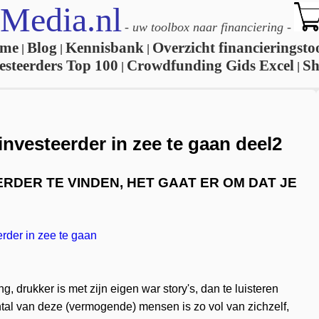
Media.nl
-
uw toolbox naar financiering
-
me
Blog
Kennisbank
Overzicht financieringsto
|
|
|
esteerders Top 100
Crowdfunding Gids Excel
S
|
|
nvesteerder in zee te gaan deel2
ERDER TE VINDEN, HET GAAT ER OM DAT JE
rder in zee te gaan
, drukker is met zijn eigen war story's, dan te luisteren
antal van deze (vermogende) mensen is zo vol van zichzelf,