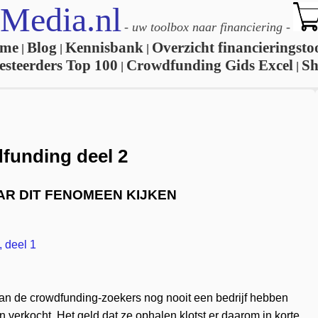
Media.nl
-
uw toolbox naar financiering
-
me
Blog
Kennisbank
Overzicht financieringsto
|
|
|
esteerders Top 100
Crowdfunding Gids Excel
S
|
|
funding deel 2
AR DIT FENOMEEN KIJKEN
 deel 1
 van de crowdfunding-zoekers nog nooit een bedrijf hebben
 verkocht. Het geld dat ze ophalen klotst er daarom in korte