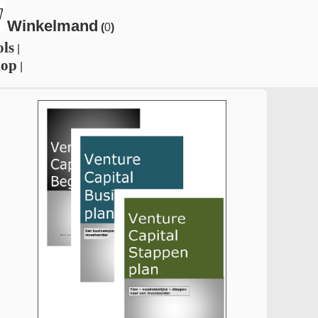
Winkelmand
(
0
)
ols
|
hop
|