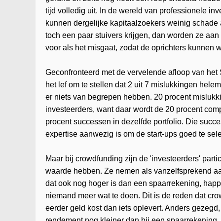
tijd volledig uit. In de wereld van professionele in
kunnen dergelijke kapitaalzoekers weinig schade a
toch een paar stuivers krijgen, dan worden ze aan
voor als het misgaat, zodat de oprichters kunnen
Geconfronteerd met de vervelende afloop van het 
het lef om te stellen dat 2 uit 7 mislukkingen hele
er niets van begrepen hebben. 20 procent mislukk
investeerders, want daar wordt de 20 procent co
procent successen in dezelfde portfolio. Die suc
expertise aanwezig is om de start-ups goed te sele
Maar bij crowdfunding zijn de 'investeerders' pa
waarde hebben. Ze nemen als vanzelfsprekend aan 
dat ook nog hoger is dan een spaarrekening, happe
niemand meer wat te doen. Dit is de reden dat crow
eerder geld kost dan iets oplevert. Anders gezegd,
rendement nog kleiner dan bij een spaarrekening.