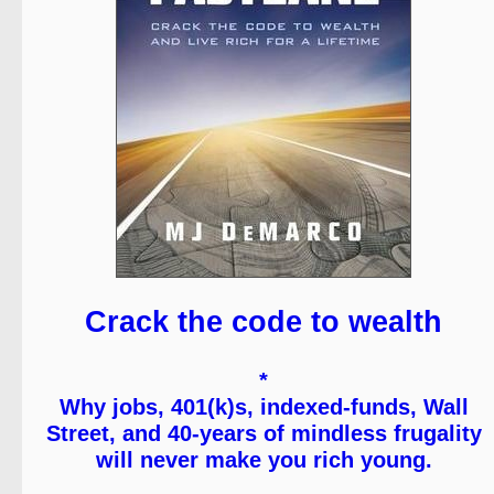
Crack the code to wealth
*
Why jobs, 401(k)s, indexed-funds, Wall
Street, and 40-years of mindless frugality
will never make you rich young.