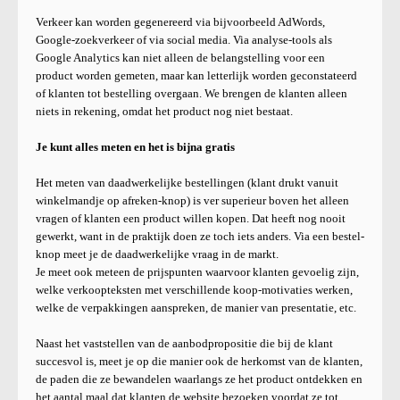
Verkeer kan worden gegenereerd via bijvoorbeeld AdWords,
Google-zoekverkeer of via social media. Via analyse-tools als
Google Analytics kan niet alleen de belangstelling voor een
product worden gemeten, maar kan letterlijk worden geconstateerd
of klanten tot bestelling overgaan. We brengen de klanten alleen
niets in rekening, omdat het product nog niet bestaat.
Je kunt alles meten en het is bijna gratis
Het meten van daadwerkelijke bestellingen (klant drukt vanuit
winkelmandje op afreken-knop) is ver superieur boven het alleen
vragen of klanten een product willen kopen. Dat heeft nog nooit
gewerkt, want in de praktijk doen ze toch iets anders. Via een bestel-
knop meet je de daadwerkelijke vraag in de markt.
Je meet ook meteen de prijspunten waarvoor klanten gevoelig zijn,
welke verkoopteksten met verschillende koop-motivaties werken,
welke de verpakkingen aanspreken, de manier van presentatie, etc.
Naast het vaststellen van de aanbodpropositie die bij de klant
succesvol is, meet je op die manier ook de herkomst van de klanten,
de paden die ze bewandelen waarlangs ze het product ontdekken en
het aantal maal dat klanten de website bezoeken voordat ze tot