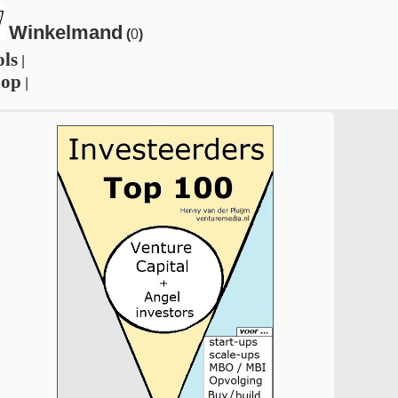
Winkelmand
(
0
)
ols
|
hop
|