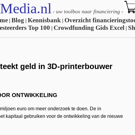
Media.nl
-
uw toolbox naar financiering
-
me
Blog
Kennisbank
Overzicht financieringsto
|
|
|
esteerders Top 100
Crowdfunding Gids Excel
S
|
|
teekt geld in 3D-printerbouwer
OOR ONTWIKKELING
 miljoen euro om meer onderzoek te doen. De in
et kapitaal gebruiken voor de ontwikkeling van de nieuwe