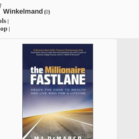
Winkelmand
(
0
)
ols
|
hop
|