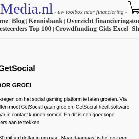
Media.nl
-
uw toolbox naar financiering
-
me
Blog
Kennisbank
Overzicht financieringsto
|
|
|
esteerders Top 100
Crowdfunding Gids Excel
S
|
|
 GetSocial
OOR GROEI
kregen om het social gaming platform te laten groeien. Via
len moet GetSocial gaan groeien. GetSocial heeft software
ar in contact kunnen komen. En dit is een goedkope
ers aan te trekken.
0 miljard dollar in om gaat. Maar daarnaast is het ook een