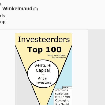
Winkelmand
(
0
)
ols
|
hop
|