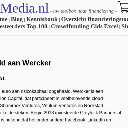
Media.nl
-
uw toolbox naar financiering
-
me
Blog
Kennisbank
Overzicht financieringsto
|
|
|
esteerders Top 100
Crowdfunding Gids Excel
S
|
|
eld aan Wercker
AL
 euro aan risicokapitaal opgehaald. Wercker is een
on Capital, dat participeert in veelbelovende cloud-
s Shamrock Ventures, Vitulum Ventures en Rockstart
cker te steken. Begin 2013 investeerde Greylock Partners al
s is bekend dat het onder andere Facebook, LinkedIn en