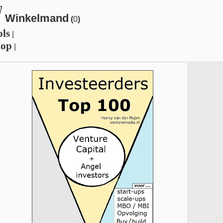
Winkelmand
(
0
)
ols
|
hop
|