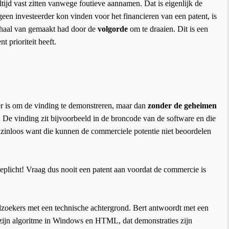
ltijd vast zitten vanwege foutieve aannamen. Dat is eigenlijk de
geen investeerder kon vinden voor het financieren van een patent, is
verhaal van gemaakt had door de
volgorde
om te draaien. Dit is een
t prioriteit heeft.
nier is om de vinding te demonstreren, maar dan
zonder de geheimen
. De vinding zit bijvoorbeeld in de broncode van de software en die
o zinloos want die kunnen de commerciele potentie niet beoordelen
ieplicht! Vraag dus nooit een patent aan voordat de commercie is
lzoekers met een technische achtergrond. Bert antwoordt met een
n zijn algoritme in Windows en HTML, dat demonstraties zijn