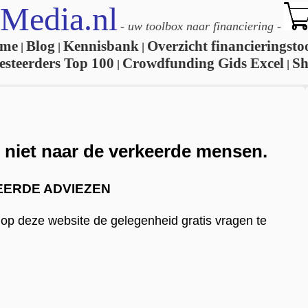
Media.nl
-
uw toolbox naar financiering
-
me
Blog
Kennisbank
Overzicht financieringsto
|
|
|
esteerders Top 100
Crowdfunding Gids Excel
S
|
|
r niet naar de verkeerde mensen.
EERDE ADVIEZEN
p deze website de gelegenheid gratis vragen te