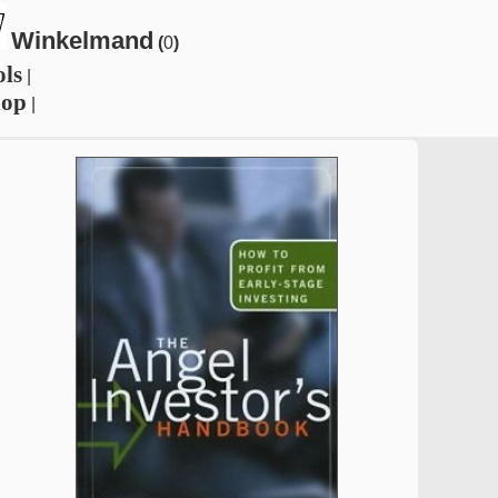
Winkelmand
(
0
)
ols
|
hop
|