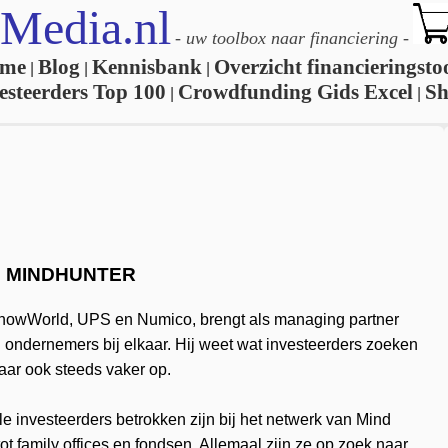
Media.nl
-
uw toolbox naar financiering
-
me
Blog
Kennisbank
Overzicht financieringsto
|
|
|
esteerders Top 100
Crowdfunding Gids Excel
S
|
|
N MINDHUNTER
SnowWorld, UPS en Numico, brengt als managing partner
ondernemers bij elkaar. Hij weet wat investeerders zoeken
aar ook steeds vaker op.
nale investeerders betrokken zijn bij het netwerk van Mind
ot family offices en fondsen. Allemaal zijn ze op zoek naar