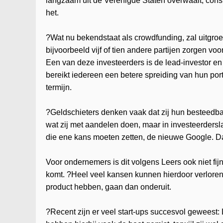
langzaam uit de Verenigde Staten overwaait, cons
het.
?Wat nu bekendstaat als crowdfunding, zal uitgroe
bijvoorbeeld vijf of tien andere partijen zorgen vo
Een van deze investeerders is de lead-investor 
bereikt iedereen een betere spreiding van hun port
termijn.
?Geldschieters denken vaak dat zij hun besteedbaa
wat zij met aandelen doen, maar in investeerdersl
die ene kans moeten zetten, de nieuwe Google. Dat
Voor ondernemers is dit volgens Leers ook niet fij
komt. ?Heel veel kansen kunnen hierdoor verloren
product hebben, gaan dan onderuit.
?Recent zijn er veel start-ups succesvol geweest: