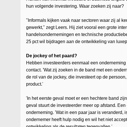
hun volgende investering. Waar zoeken zij naar?
"Informals kijken vaak naar sectoren waar zij al 
gewerkt," zegt Leers. Hij ziet vooral een grote int
handelsondernemingen en technische productiebedr
25 pct wil bijdragen aan de ontwikkeling van luxep
De jockey of het paard?
Hebben investeerders eenmaal een onderneming ge
contact. 'Wat zij zoeken in de band met een onderne
de rol van de jockey, die investeert op de persoon
product.'
'In het eerste geval moet er een hechtere band zij
geval stuurt de investeerder meer op afstand. Een
onderneming. 'Wat in een paar jaar is veranderd, is 
ondernemer heeft hulp nodig en wil het niet accept
ontwikkeling als de resultaten tegenvallen.'