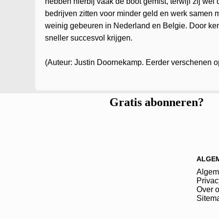
hebben hierbij vaak de boot gemist, terwijl zij wel
bedrijven zitten voor minder geld en werk samen m
weinig gebeuren in Nederland en Belgie. Door ke
sneller succesvol krijgen.
(Auteur: Justin Doornekamp. Eerder verschenen o
Gratis abonneren?
ALGE
Algem
Privac
Over 
Sitem