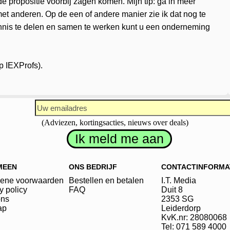
 de propositie voorbij zagen komen. Mijn tip: ga in meer
et anderen. Op de een of andere manier zie ik dat nog te
nnis te delen en samen te werken kunt u een onderneming
p IEXProfs).
(Adviezen, kortingsacties, nieuws over deals)
MEEN
ONS BEDRIJF
CONTACTINFORMA
ene voorwaarden
Bestellen en betalen
I.T. Media
y policy
FAQ
Duit
8
ons
2353 SG
ap
Leiderdorp
KvK.nr: 28080068
Tel: 071 589 4000