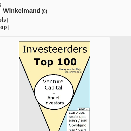
Winkelmand
(
0
)
ols
|
hop
|