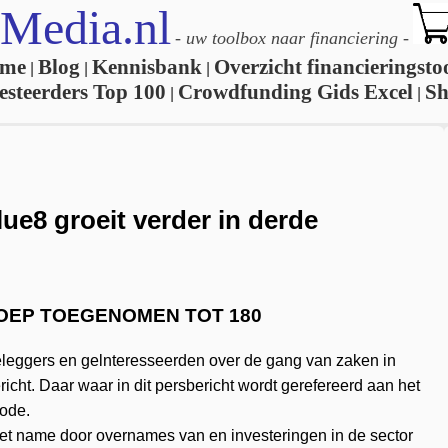
Media.nl
-
uw toolbox naar financiering
-
me
Blog
Kennisbank
Overzicht financieringsto
|
|
|
esteerders Top 100
Crowdfunding Gids Excel
S
|
|
ue8 groeit verder in derde
OEP TOEGENOMEN TOT 180
eleggers en gelnteresseerden over de gang van zaken in
richt. Daar waar in dit persbericht wordt gerefereerd aan het
iode.
met name door overnames van en investeringen in de sector