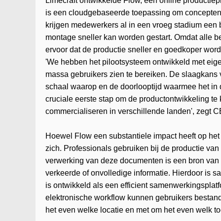
Limecraft ontwikkelde Flow, een online productiepl
is een cloudgebaseerde toepassing om concepten, 
krijgen medewerkers al in een vroeg stadium een
montage sneller kan worden gestart. Omdat alle be
ervoor dat de productie sneller en goedkoper word
'We hebben het pilootsysteem ontwikkeld met eige
massa gebruikers zien te bereiken. De slaagkans v
schaal waarop en de doorlooptijd waarmee het in 
cruciale eerste stap om de productontwikkeling te 
commercialiseren in verschillende landen', zegt 
Hoewel Flow een substantiele impact heeft op het
zich. Professionals gebruiken bij de productie v
verwerking van deze documenten is een bron van f
verkeerde of onvolledige informatie. Hierdoor is 
is ontwikkeld als een efficient samenwerkingsplat
elektronische workflow kunnen gebruikers bestande
het even welke locatie en met om het even welk to