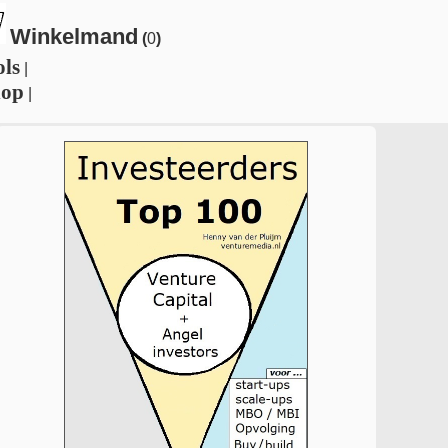
Winkelmand
(
0
)
ols
|
hop
|