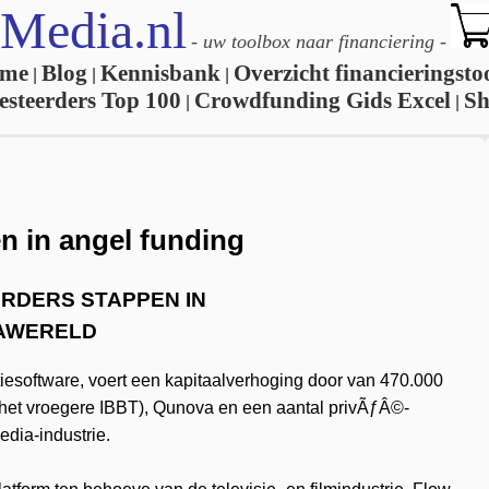
Media.nl
-
uw toolbox naar financiering
-
me
Blog
Kennisbank
Overzicht financieringsto
|
|
|
esteerders Top 100
Crowdfunding Gids Excel
S
|
|
en in angel funding
ERDERS STAPPEN IN
AWERELD
iesoftware, voert een kapitaalverhoging door van 470.000
 (het vroegere IBBT), Qunova en een aantal privÃƒÂ©-
edia-industrie.