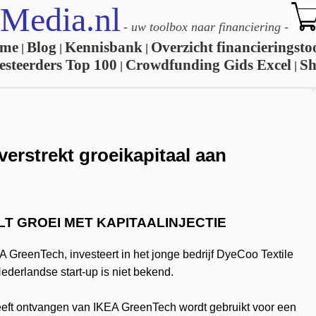
Media.nl
-
uw toolbox naar financiering
-
me
Blog
Kennisbank
Overzicht financieringsto
|
|
|
esteerders Top 100
Crowdfunding Gids Excel
S
|
|
verstrekt groeikapitaal aan
T GROEI MET KAPITAALINJECTIE
A GreenTech, investeert in het jonge bedrijf DyeCoo Textile
ederlandse start-up is niet bekend.
eeft ontvangen van IKEA GreenTech wordt gebruikt voor een