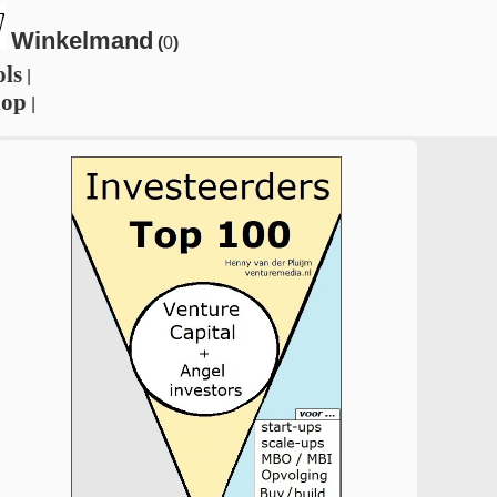
Winkelmand
(
0
)
ols
|
hop
|