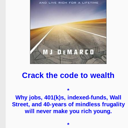
Crack the code to wealth
*
Why jobs, 401(k)s, indexed-funds, Wall
Street, and 40-years of mindless frugality
will never make you rich young.
*