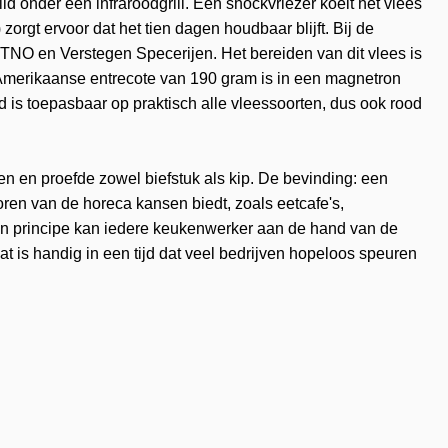
ld onder een infraroodgrill. Een shockvriezer koelt het vlees
orgt ervoor dat het tien dagen houdbaar blijft. Bij de
 TNO en Verstegen Specerijen. Het bereiden van dit vlees is
-Amerikaanse entrecote van 190 gram is in een magnetron
 is toepasbaar op praktisch alle vleessoorten, dus ook rood
den en proefde zowel biefstuk als kip. De bevinding: een
oren van de horeca kansen biedt, zoals eetcafe's,
. In principe kan iedere keukenwerker aan de hand van de
 is handig in een tijd dat veel bedrijven hopeloos speuren