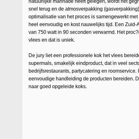
natuurlijke marinade heeft gelegen, wordt het gegri
snel terug en de atmosverpakking (gasverpakking) z
optimalisatie van het proces is samengewerkt met
heel eenvoudig en kost nauwelijks tijd. Een Zuid
van 750 watt in 90 seconden verwarmd. Het proc?d
vlees en dat is uniek.
De jury liet een professionele kok het vlees berei
supermals, smakelijk eindproduct, dat in veel sect
bedrijfsrestaurants, partycatering en roomservice
eenvoudige handleiding de producten bereiden. Dat
naar goed opgeleide koks.