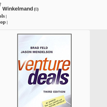
Winkelmand
(
0
)
ols
|
hop
|