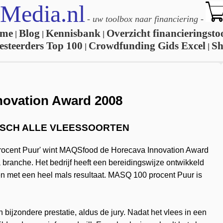
Media.nl
-
uw toolbox naar financiering
-
me
Blog
Kennisbank
Overzicht financieringsto
|
|
|
esteerders Top 100
Crowdfunding Gids Excel
S
|
|
ovation Award 2008
ISCH ALLE VLEESSOORTEN
rocent Puur' wint MAQSfood de Horecava Innovation Award
a branche. Het bedrijf heeft een bereidingswijze ontwikkeld
n met een heel mals resultaat. MASQ 100 procent Puur is
ijzondere prestatie, aldus de jury. Nadat het vlees in een