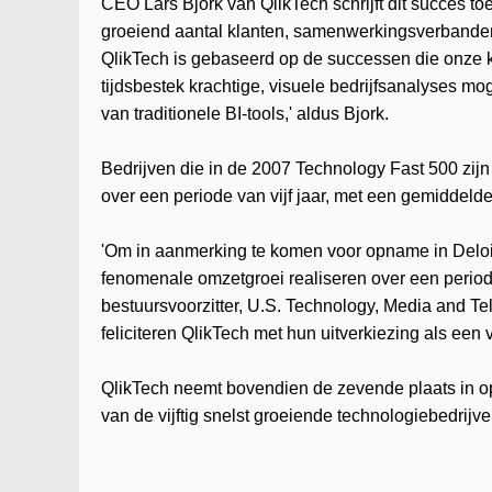
CEO Lars Bjork van QlikTech schrijft dit succes toe
groeiend aantal klanten, samenwerkingsverbande
QlikTech is gebaseerd op de successen die onze k
tijdsbestek krachtige, visuele bedrijfsanalyses m
van traditionele BI-tools,' aldus Bjork.
Bedrijven die in de 2007 Technology Fast 500 zij
over een periode van vijf jaar, met een gemiddeld
'Om in aanmerking te komen voor opname in Deloi
fenomenale omzetgroei realiseren over een periode
bestuursvoorzitter, U.S. Technology, Media and T
feliciteren QlikTech met hun uitverkiezing als een
QlikTech neemt bovendien de zevende plaats in op
van de vijftig snelst groeiende technologiebedrijv