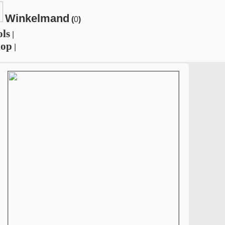
Winkelmand
(
0
)
ols
|
hop
|