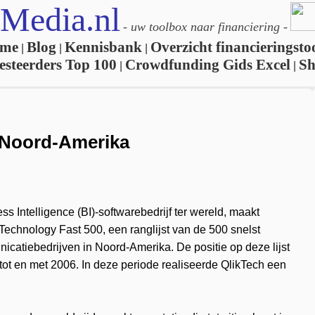
Media.nl
-
uw toolbox naar financiering
-
me
Blog
Kennisbank
Overzicht financieringsto
|
|
|
esteerders Top 100
Crowdfunding Gids Excel
S
|
|
s Noord-Amerika
s Intelligence (BI)-softwarebedrijf ter wereld, maakt
Technology Fast 500, een ranglijst van de 500 snelst
icatiebedrijven in Noord-Amerika. De positie op deze lijst
tot en met 2006. In deze periode realiseerde QlikTech een