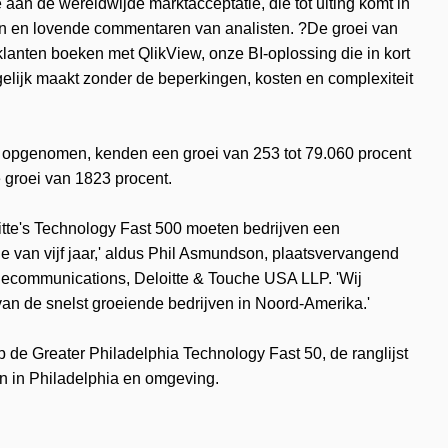
 aan de wereldwijde marktacceptatie, die tot uiting komt in
n en lovende commentaren van analisten. ?De groei van
lanten boeken met QlikView, onze BI-oplossing die in kort
ogelijk maakt zonder de beperkingen, kosten en complexiteit
n opgenomen, kenden een groei van 253 tot 79.060 procent
e groei van 1823 procent.
tte's Technology Fast 500 moeten bedrijven een
 van vijf jaar,' aldus Phil Asmundson, plaatsvervangend
elecommunications, Deloitte & Touche USA LLP. 'Wij
 van de snelst groeiende bedrijven in Noord-Amerika.'
 de Greater Philadelphia Technology Fast 50, de ranglijst
en in Philadelphia en omgeving.