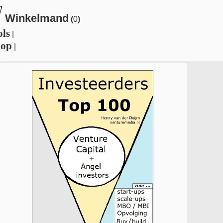
Winkelmand
(
0
)
ols
|
hop
|