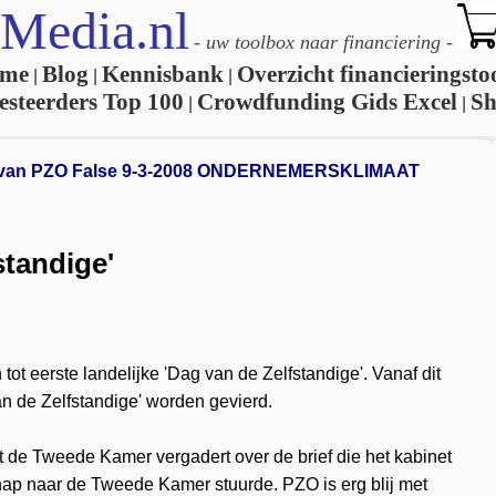
Media.nl
-
uw toolbox naar financiering
-
me
Blog
Kennisbank
Overzicht financieringsto
|
|
|
esteerders Top 100
Crowdfunding Gids Excel
S
|
|
f van PZO
False
9-3-2008
ONDERNEMERSKLIMAAT
standige'
tot eerste landelijke 'Dag van de Zelfstandige'. Vanaf dit
n de Zelfstandige' worden gevierd.
t de Tweede Kamer vergadert over de brief die het kabinet
chap naar de Tweede Kamer stuurde. PZO is erg blij met