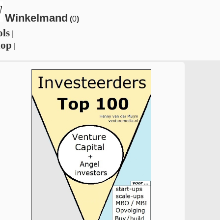
Winkelmand
(
0
)
ols
|
hop
|