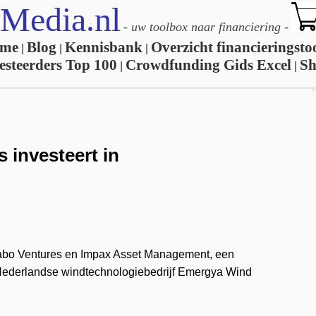
Media.nl
-
uw toolbox naar financiering
-
me
Blog
Kennisbank
Overzicht financieringsto
|
|
|
esteerders Top 100
Crowdfunding Gids Excel
S
|
|
 investeert in
abo Ventures en Impax Asset Management, een
 Nederlandse windtechnologiebedrijf Emergya Wind