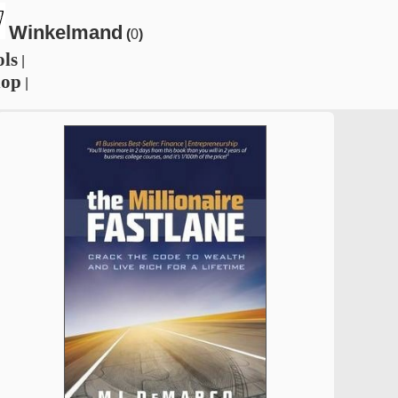
Winkelmand
(
0
)
ols
|
hop
|