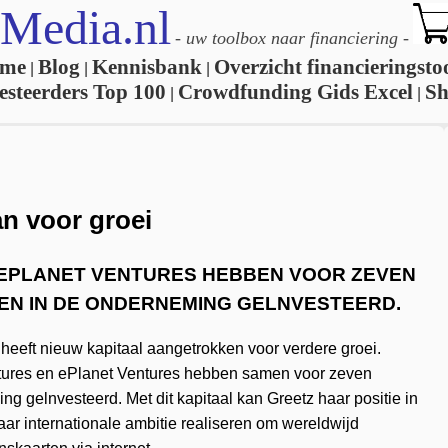
Media.nl
-
uw toolbox naar financiering
-
me
Blog
Kennisbank
Overzicht financieringsto
|
|
|
esteerders Top 100
Crowdfunding Gids Excel
S
|
|
an voor groei
EPLANET VENTURES HEBBEN VOOR ZEVEN
EN IN DE ONDERNEMING GELNVESTEERD.
 heeft nieuw kapitaal aangetrokken voor verdere groei.
ures en ePlanet Ventures hebben samen voor zeven
 gelnvesteerd. Met dit kapitaal kan Greetz haar positie in
ar internationale ambitie realiseren om wereldwijd