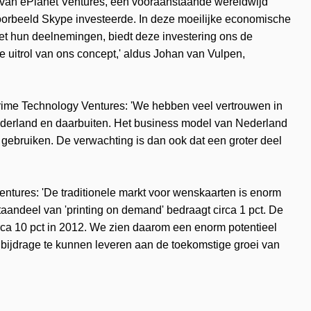
ng van ePlanet Ventures, een vooraanstaande wereldwijd
jvoorbeeld Skype investeerde. In deze moeilijke economische
 met hun deelnemingen, biedt deze investering ons de
re uitrol van ons concept,' aldus Johan van Vulpen,
rime Technology Ventures: 'We hebben veel vertrouwen in
derland en daarbuiten. Het business model van Nederland
 gebruiken. De verwachting is dan ook dat een groter deel
ntures: 'De traditionele markt voor wenskaarten is enorm
taandeel van 'printing on demand' bedraagt circa 1 pct. De
irca 10 pct in 2012. We zien daarom een enorm potentieel
 bijdrage te kunnen leveren aan de toekomstige groei van