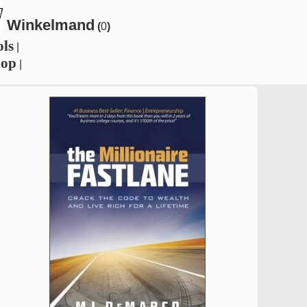
Winkelmand
(
0
)
ols
|
hop
|