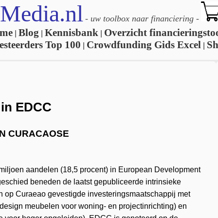
Media.nl
-
uw toolbox naar financiering
-
me
Blog
Kennisbank
Overzicht financieringsto
|
|
|
esteerders Top 100
Crowdfunding Gids Excel
S
|
|
) in EDCC
 IN CURACAOSE
miljoen aandelen (18,5 procent) in European Development
eschied beneden de laatst gepubliceerde intrinsieke
n op Curaeao gevestigde investeringsmaatschappij met
esign meubelen voor woning- en projectinrichting) en