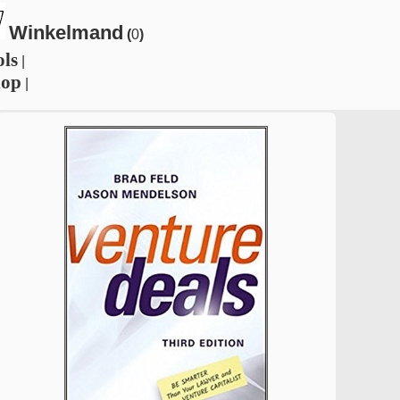
Winkelmand
(
0
)
ols
|
hop
|