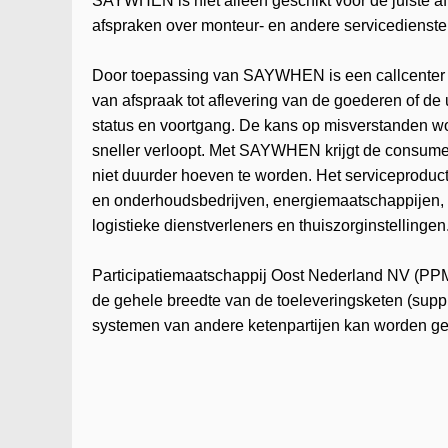
SAYWHEN is niet alleen geschikt voor de juiste a
afspraken over monteur- en andere servicedienste
Door toepassing van SAYWHEN is een callcenter n
van afspraak tot aflevering van de goederen of de 
status en voortgang. De kans op misverstanden word
sneller verloopt. Met SAYWHEN krijgt de consumen
niet duurder hoeven te worden. Het serviceproduct 
en onderhoudsbedrijven, energiemaatschappijen, 
logistieke dienstverleners en thuiszorginstellingen
Participatiemaatschappij Oost Nederland NV (PPM Oo
de gehele breedte van de toeleveringsketen (supp
systemen van andere ketenpartijen kan worden g