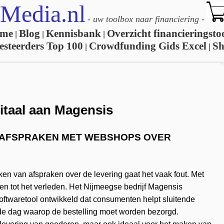
Media.nl
-
uw toolbox naar financiering
-
me
Blog
Kennisbank
Overzicht financieringsto
|
|
|
esteerders Top 100
Crowdfunding Gids Excel
S
|
|
itaal aan Magensis
 AFSPRAKEN MET WEBSHOPS OVER
aken van afspraken over de levering gaat het vaak fout. Met
 tot het verleden. Het Nijmeegse bedrijf Magensis
ftwaretool ontwikkeld dat consumenten helpt sluitende
n de dag waarop de bestelling moet worden bezorgd.