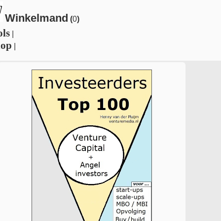
Winkelmand
(
0
)
ols
|
hop
|