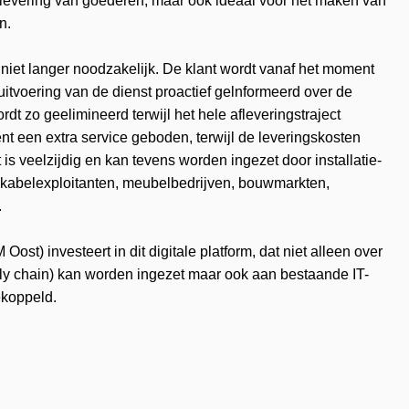
flevering van goederen, maar ook ideaal voor het maken van
n.
iet langer noodzakelijk. De klant wordt vanaf het moment
uitvoering van de dienst proactief gelnformeerd over de
t zo geelimineerd terwijl het hele afleveringstraject
t een extra service geboden, terwijl de leveringskosten
is veelzijdig en kan tevens worden ingezet door installatie-
kabelexploitanten, meubelbedrijven, bouwmarkten,
.
st) investeert in dit digitale platform, dat niet alleen over
ly chain) kan worden ingezet maar ook aan bestaande IT-
ekoppeld.