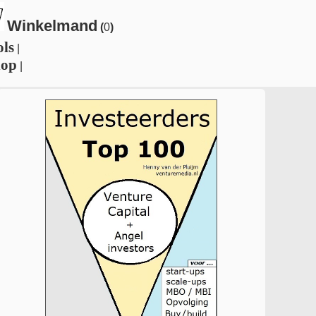
Winkelmand
(
0
)
ols
|
hop
|