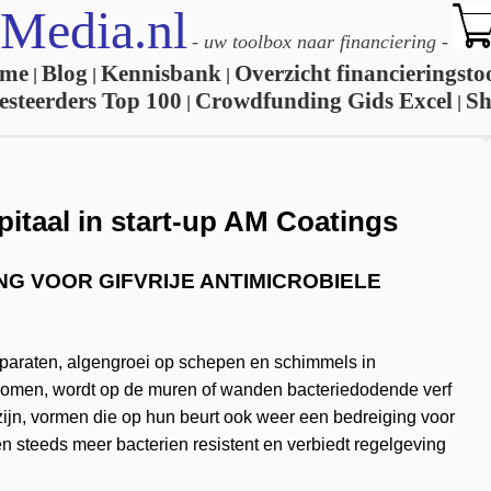
Media.nl
-
uw toolbox naar financiering
-
me
Blog
Kennisbank
Overzicht financieringsto
|
|
|
esteerders Top 100
Crowdfunding Gids Excel
S
|
|
pitaal in start-up AM Coatings
NG VOOR GIFVRIJE ANTIMICROBIELE
paraten, algengroei op schepen en schimmels in
komen, wordt op de muren of wanden bacteriedodende verf
 zijn, vormen die op hun beurt ook weer een bedreiging voor
n steeds meer bacterien resistent en verbiedt regelgeving