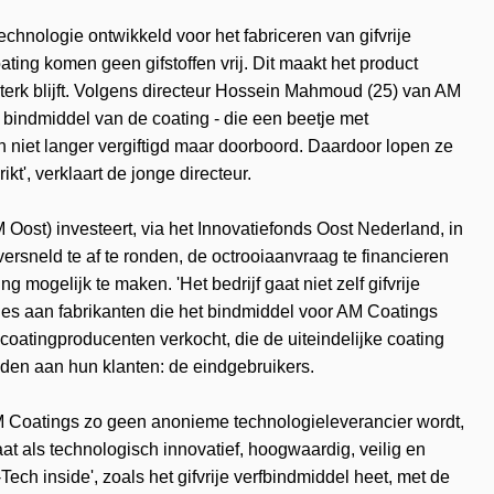
echnologie ontwikkeld voor het fabriceren van gifvrije
ating komen geen gifstoffen vrij. Dit maakt het product
terk blijft. Volgens directeur Hossein Mahmoud (25) van AM
t bindmiddel van de coating - die een beetje met
en niet langer vergiftigd maar doorboord. Daardoor lopen ze
kt', verklaart de jonge directeur.
ost) investeert, via het Innovatiefonds Oost Nederland, in
ersneld te af te ronden, de octrooiaanvraag te financieren
 mogelijk te maken. 'Het bedrijf gaat niet zelf gifvrije
ties aan fabrikanten die het bindmiddel voor AM Coatings
oatingproducenten verkocht, die de uiteindelijke coating
den aan hun klanten: de eindgebruikers.
AM Coatings zo geen anonieme technologieleverancier wordt,
at als technologisch innovatief, hoogwaardig, veilig en
ech inside', zoals het gifvrije verfbindmiddel heet, met de