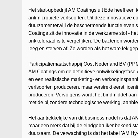
Het start-upbedrijf AM Coatings uit Ede heeft een t
antimicrobiele verfsoorten. Uit deze innovatieve co
duurzamer terwijl de beschermende functie even s
Coatings zit de innovatie in de werkzame stof - he
prikkeldraad is te vergelijken. 'De bacterien word
leeg en sterven af. Ze worden als het ware lek gepri
Participatiemaatschappij Oost Nederland BV (PPM O
AM Coatings om de definitieve ontwikkelingsfase v
en een realistische marketing- en verkoopinspanning
verfsoorten produceren, maar verstrekt eerst licen
produceren. Vervolgens wordt het bindmiddel aan c
met de bijzondere technologische werking, aanbie
Het aantrekkelijke van dit businessmodel is dat 
maar een merk dat bij de eindgebruiker bekend sta
duurzaam. De verwachting is dat het label 'AM Hy-T