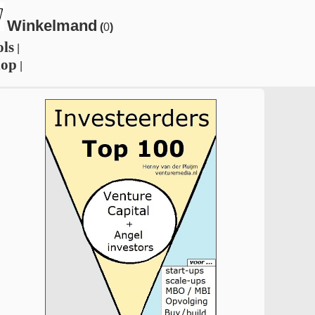
Winkelmand
(
0
)
ols
|
hop
|