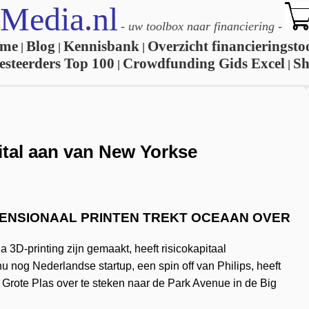
Media.nl
-
uw toolbox naar financiering
-
me
Blog
Kennisbank
Overzicht financieringsto
|
|
|
esteerders Top 100
Crowdfunding Gids Excel
S
|
|
ital aan van New Yorkse
MENSIONAAL PRINTEN TREKT OCEAAN OVER
 3D-printing zijn gemaakt, heeft risicokapitaal
 nog Nederlandse startup, een spin off van Philips, heeft
 Grote Plas over te steken naar de Park Avenue in de Big